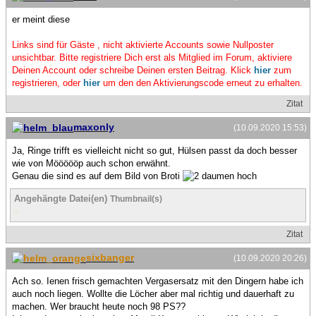
er meint diese
Links sind für Gäste , nicht aktivierte Accounts sowie Nullposter
unsichtbar. Bitte registriere Dich erst als Mitglied im Forum, aktiviere
Deinen Account oder schreibe Deinen ersten Beitrag. Klick
hier
zum
registrieren, oder
hier
um den den Aktivierungscode erneut zu erhalten.
Zitat
maxonly
(10.09.2020 15:53)
Ja, Ringe trifft es vielleicht nicht so gut, Hülsen passt da doch besser
wie von Möööööp auch schon erwähnt.
Genau die sind es auf dem Bild von Broti
Angehängte Datei(en)
Thumbnail(s)
Zitat
sixbanger
(10.09.2020 20:26)
Ach so. Ienen frisch gemachten Vergasersatz mit den Dingern habe ich
auch noch liegen. Wollte die Löcher aber mal richtig und dauerhaft zu
machen. Wer braucht heute noch 98 PS??