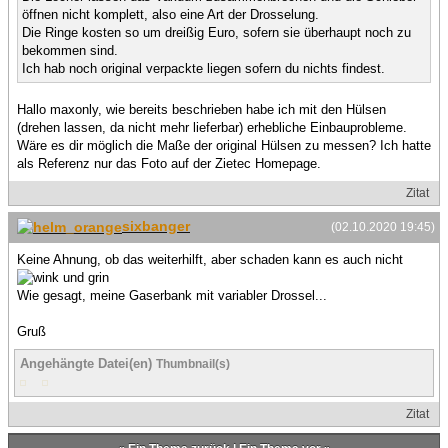
öffnen nicht komplett, also eine Art der Drosselung.
Die Ringe kosten so um dreißig Euro, sofern sie überhaupt noch zu
bekommen sind.
Ich hab noch original verpackte liegen sofern du nichts findest.
Hallo maxonly, wie bereits beschrieben habe ich mit den Hülsen
(drehen lassen, da nicht mehr lieferbar) erhebliche Einbauprobleme.
Wäre es dir möglich die Maße der original Hülsen zu messen? Ich hatte
als Referenz nur das Foto auf der Zietec Homepage.
Zitat
sixbanger
(02.10.2020 19:45)
Keine Ahnung, ob das weiterhilft, aber schaden kann es auch nicht
Wie gesagt, meine Gaserbank mit variabler Drossel...
Gruß
Angehängte Datei(en)
Thumbnail(s)
Zitat