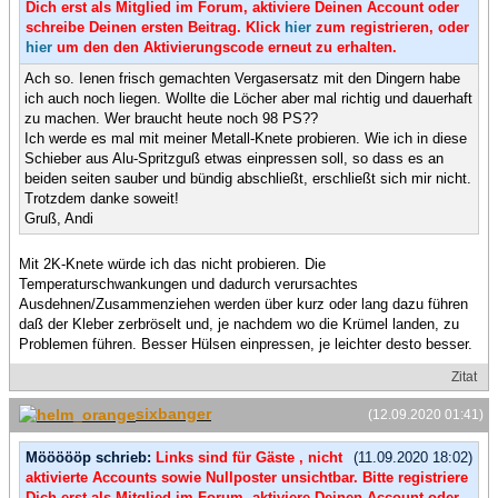
Dich erst als Mitglied im Forum, aktiviere Deinen Account oder
schreibe Deinen ersten Beitrag. Klick
hier
zum registrieren, oder
hier
um den den Aktivierungscode erneut zu erhalten.
Ach so. Ienen frisch gemachten Vergasersatz mit den Dingern habe
ich auch noch liegen. Wollte die Löcher aber mal richtig und dauerhaft
zu machen. Wer braucht heute noch 98 PS??
Ich werde es mal mit meiner Metall-Knete probieren. Wie ich in diese
Schieber aus Alu-Spritzguß etwas einpressen soll, so dass es an
beiden seiten sauber und bündig abschließt, erschließt sich mir nicht.
Trotzdem danke soweit!
Gruß, Andi
Mit 2K-Knete würde ich das nicht probieren. Die
Temperaturschwankungen und dadurch verursachtes
Ausdehnen/Zusammenziehen werden über kurz oder lang dazu führen
daß der Kleber zerbröselt und, je nachdem wo die Krümel landen, zu
Problemen führen. Besser Hülsen einpressen, je leichter desto besser.
Zitat
sixbanger
(12.09.2020 01:41)
Möööööp schrieb:
Links sind für Gäste , nicht
(11.09.2020 18:02)
aktivierte Accounts sowie Nullposter unsichtbar. Bitte registriere
Dich erst als Mitglied im Forum, aktiviere Deinen Account oder