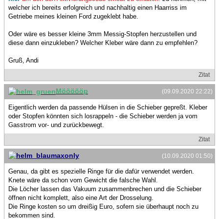
welcher ich bereits erfolgreich und nachhaltig einen Haarriss im
Getriebe meines kleinen Ford zugeklebt habe.
Oder wäre es besser kleine 3mm Messig-Stopfen herzustellen und
diese dann einzukleben? Welcher Kleber wäre dann zu empfehlen?
Gruß, Andi
Zitat
Möööööp
(09.09.2020 22:22)
Eigentlich werden da passende Hülsen in die Schieber gepreßt. Kleber
oder Stopfen könnten sich losrappeln - die Schieber werden ja vom
Gasstrom vor- und zurückbewegt.
Zitat
maxonly
(10.09.2020 01:50)
Genau, da gibt es spezielle Ringe für die dafür verwendet werden.
Knete wäre da schon vom Gewicht die falsche Wahl.
Die Löcher lassen das Vakuum zusammenbrechen und die Schieber
öffnen nicht komplett, also eine Art der Drosselung.
Die Ringe kosten so um dreißig Euro, sofern sie überhaupt noch zu
bekommen sind.