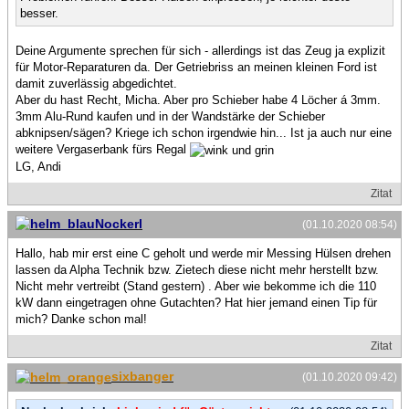
besser.
Deine Argumente sprechen für sich - allerdings ist das Zeug ja explizit
für Motor-Reparaturen da. Der Getriebriss an meinen kleinen Ford ist
damit zuverlässig abgedichtet.
Aber du hast Recht, Micha. Aber pro Schieber habe 4 Löcher á 3mm.
3mm Alu-Rund kaufen und in der Wandstärke der Schieber
abknipsen/sägen? Kriege ich schon irgendwie hin... Ist ja auch nur eine
weitere Vergaserbank fürs Regal
LG, Andi
Zitat
Nockerl
(01.10.2020 08:54)
Hallo, hab mir erst eine C geholt und werde mir Messing Hülsen drehen
lassen da Alpha Technik bzw. Zietech diese nicht mehr herstellt bzw.
Nicht mehr vertreibt (Stand gestern) . Aber wie bekomme ich die 110
kW dann eingetragen ohne Gutachten? Hat hier jemand einen Tip für
mich? Danke schon mal!
Zitat
sixbanger
(01.10.2020 09:42)