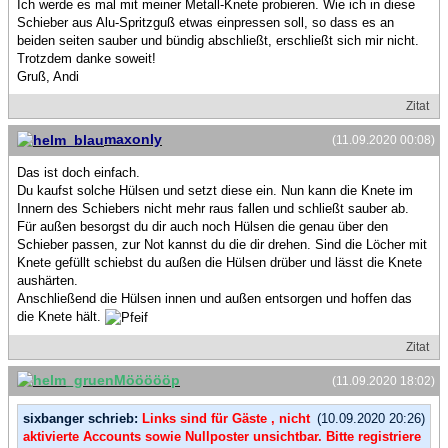
Ich werde es mal mit meiner Metall-Knete probieren. Wie ich in diese
Schieber aus Alu-Spritzguß etwas einpressen soll, so dass es an
beiden seiten sauber und bündig abschließt, erschließt sich mir nicht.
Trotzdem danke soweit!
Gruß, Andi
Zitat
maxonly
(11.09.2020 00:08)
Das ist doch einfach.
Du kaufst solche Hülsen und setzt diese ein. Nun kann die Knete im
Innern des Schiebers nicht mehr raus fallen und schließt sauber ab.
Für außen besorgst du dir auch noch Hülsen die genau über den
Schieber passen, zur Not kannst du die dir drehen. Sind die Löcher mit
Knete gefüllt schiebst du außen die Hülsen drüber und lässt die Knete
aushärten.
Anschließend die Hülsen innen und außen entsorgen und hoffen das
die Knete hält.
Zitat
Möööööp
(11.09.2020 18:02)
sixbanger schrieb:
Links sind für Gäste , nicht
(10.09.2020 20:26)
aktivierte Accounts sowie Nullposter unsichtbar. Bitte registriere