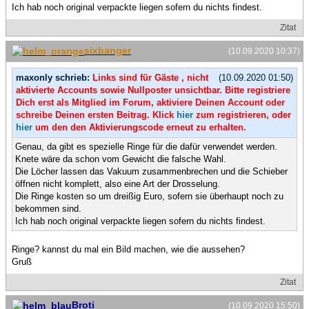
Ich hab noch original verpackte liegen sofern du nichts findest.
Zitat
sixbanger
(10.09.2020 10:37)
maxonly schrieb:
Links sind für Gäste , nicht
(10.09.2020 01:50)
aktivierte Accounts sowie Nullposter unsichtbar. Bitte registriere
Dich erst als Mitglied im Forum, aktiviere Deinen Account oder
schreibe Deinen ersten Beitrag. Klick
hier
zum registrieren, oder
hier
um den den Aktivierungscode erneut zu erhalten.
Genau, da gibt es spezielle Ringe für die dafür verwendet werden.
Knete wäre da schon vom Gewicht die falsche Wahl.
Die Löcher lassen das Vakuum zusammenbrechen und die Schieber
öffnen nicht komplett, also eine Art der Drosselung.
Die Ringe kosten so um dreißig Euro, sofern sie überhaupt noch zu
bekommen sind.
Ich hab noch original verpackte liegen sofern du nichts findest.
Ringe? kannst du mal ein Bild machen, wie die aussehen?
Gruß
Zitat
Broti
(10.09.2020 15:50)