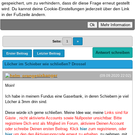
gespeichert, um zu verhindern, dass dir diese Frage erneut gestellt
wird. Du kannst deine Cookie-Einstellungen jederzeit über den Link
in der Fußzeile ändern.
Seite:
1
»
Antwort schreiben
Erster Beitrag
Letzter Beitrag
Löcher im Schieber wie schließen? Drossel
sixbanger
(09.09.2020 22:02)
Moin!
Ich habe in meinem Fundus eine Gaserbank, in deren Schiebern je viel
Löcher á 3mm drin sind.
Diese würde ich gerne schließen. Meine Idee war, meine
Links sind für
Gäste , nicht aktivierte Accounts sowie Nullposter unsichtbar. Bitte
registriere Dich erst als Mitglied im Forum, aktiviere Deinen Account
oder schreibe Deinen ersten Beitrag. Klick
hier
zum registrieren, oder
hier
um den den Aktivierungscode erneut zu erhalten.
zu nehmen, mit