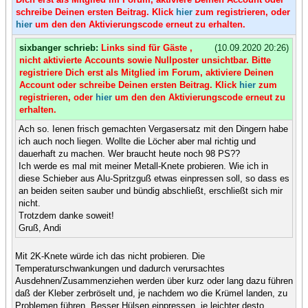
schreibe Deinen ersten Beitrag. Klick
hier
zum registrieren, oder
hier
um den den Aktivierungscode erneut zu erhalten.
sixbanger schrieb:
Links sind für Gäste ,
(10.09.2020 20:26)
nicht aktivierte Accounts sowie Nullposter unsichtbar. Bitte
registriere Dich erst als Mitglied im Forum, aktiviere Deinen
Account oder schreibe Deinen ersten Beitrag. Klick
hier
zum
registrieren, oder
hier
um den den Aktivierungscode erneut zu
erhalten.
Ach so. Ienen frisch gemachten Vergasersatz mit den Dingern habe
ich auch noch liegen. Wollte die Löcher aber mal richtig und
dauerhaft zu machen. Wer braucht heute noch 98 PS??
Ich werde es mal mit meiner Metall-Knete probieren. Wie ich in
diese Schieber aus Alu-Spritzguß etwas einpressen soll, so dass es
an beiden seiten sauber und bündig abschließt, erschließt sich mir
nicht.
Trotzdem danke soweit!
Gruß, Andi
Mit 2K-Knete würde ich das nicht probieren. Die
Temperaturschwankungen und dadurch verursachtes
Ausdehnen/Zusammenziehen werden über kurz oder lang dazu führen
daß der Kleber zerbröselt und, je nachdem wo die Krümel landen, zu
Problemen führen. Besser Hülsen einpressen, je leichter desto