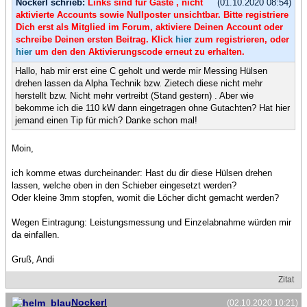
Nockerl schrieb:
Links sind für Gäste , nicht
(01.10.2020 08:54)
aktivierte Accounts sowie Nullposter unsichtbar. Bitte registriere
Dich erst als Mitglied im Forum, aktiviere Deinen Account oder
schreibe Deinen ersten Beitrag. Klick
hier
zum registrieren, oder
hier
um den den Aktivierungscode erneut zu erhalten.
Hallo, hab mir erst eine C geholt und werde mir Messing Hülsen
drehen lassen da Alpha Technik bzw. Zietech diese nicht mehr
herstellt bzw. Nicht mehr vertreibt (Stand gestern) . Aber wie
bekomme ich die 110 kW dann eingetragen ohne Gutachten? Hat hier
jemand einen Tip für mich? Danke schon mal!
Moin,
ich komme etwas durcheinander: Hast du dir diese Hülsen drehen
lassen, welche oben in den Schieber eingesetzt werden?
Oder kleine 3mm stopfen, womit die Löcher dicht gemacht werden?
Wegen Eintragung: Leistungsmessung und Einzelabnahme würden mir
da einfallen.
Gruß, Andi
Zitat
Nockerl
(02.10.2020 10:21)