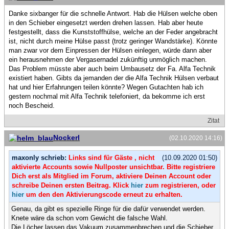
Danke sixbanger für die schnelle Antwort. Hab die Hülsen welche oben
in den Schieber eingesetzt werden drehen lassen. Hab aber heute
festgestellt, dass die Kunststoffhülse, welche an der Feder angebracht
ist, nicht durch meine Hülse passt (trotz geringer Wandstärke). Könnte
man zwar vor dem Einpressen der Hülsen einlegen, würde dann aber
ein herausnehmen der Vergasernadel zukünftig unmöglich machen.
Das Problem müsste aber auch beim Umbausetz der Fa. Alfa Technik
existiert haben. Gibts da jemanden der die Alfa Technik Hülsen verbaut
hat und hier Erfahrungen teilen könnte? Wegen Gutachten hab ich
gestern nochmal mit Alfa Technik telefoniert, da bekomme ich erst
noch Bescheid.
Zitat
Nockerl
(02.10.2020 14:16)
maxonly schrieb:
Links sind für Gäste , nicht
(10.09.2020 01:50)
aktivierte Accounts sowie Nullposter unsichtbar. Bitte registriere
Dich erst als Mitglied im Forum, aktiviere Deinen Account oder
schreibe Deinen ersten Beitrag. Klick
hier
zum registrieren, oder
hier
um den den Aktivierungscode erneut zu erhalten.
Genau, da gibt es spezielle Ringe für die dafür verwendet werden.
Knete wäre da schon vom Gewicht die falsche Wahl.
Die Löcher lassen das Vakuum zusammenbrechen und die Schieber