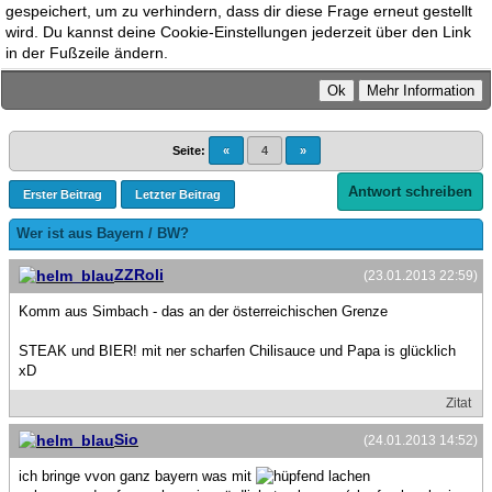
gespeichert, um zu verhindern, dass dir diese Frage erneut gestellt
wird. Du kannst deine Cookie-Einstellungen jederzeit über den Link
in der Fußzeile ändern.
Seite:
«
4
»
Antwort schreiben
Erster Beitrag
Letzter Beitrag
Wer ist aus Bayern / BW?
ZZRoli
(23.01.2013 22:59)
Komm aus Simbach - das an der österreichischen Grenze
STEAK und BIER! mit ner scharfen Chilisauce und Papa is glücklich
xD
Zitat
Sio
(24.01.2013 14:52)
ich bringe vvon ganz bayern was mit