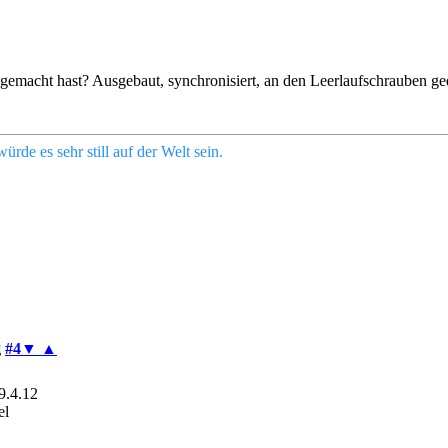
 gemacht hast? Ausgebaut, synchronisiert, an den Leerlaufschrauben g
de es sehr still auf der Welt sein.
g
#4
▼
▲
29.4.12
el