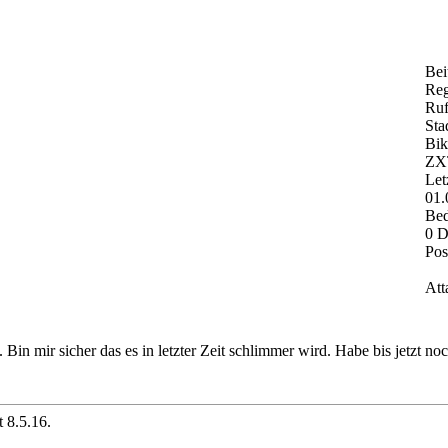
Bei
Regi
Ruf
Sta
Bik
ZX
Let
01.
Bed
0 D
Pos
Att
Bin mir sicher das es in letzter Zeit schlimmer wird. Habe bis jetzt no
 8.5.16.