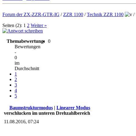
Forum der ZX-ZZR-GTR-IG
/
ZZR 1100
/
Technik ZZR 1100
/
Seiten (2):
1
2
Weiter »
Themabewertung:
0
Bewertungen
-
0
im
Durchschnitt
1
2
3
4
5
Baumstrukturmodus
|
Linearer Modus
verschlucken im unteren Drehzahlbereich
11.08.2016, 07:24