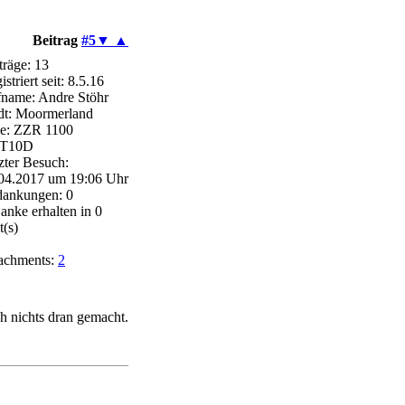
Beitrag
#5
▼
▲
träge: 13
striert seit: 8.5.16
name: Andre Stöhr
dt: Moormerland
e: ZZR 1100
T10D
zter Besuch:
04.2017 um 19:06 Uhr
ankungen: 0
anke erhalten in 0
t(s)
achments:
2
ch nichts dran gemacht.