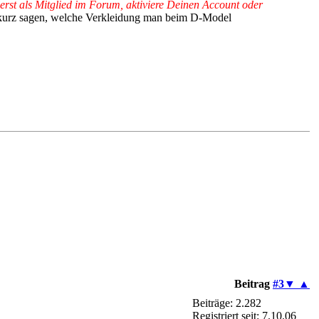
ch erst als Mitglied im Forum, aktiviere Deinen Account oder
 kurz sagen, welche Verkleidung man beim D-Model
Beitrag
#3
▼
▲
Beiträge: 2.282
Registriert seit: 7.10.06