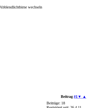
Abblendlichtbirne wechseln
Beitrag
#1
▼
▲
Beiträge: 18
Registriert seit: 26.4.11